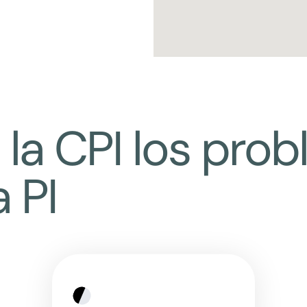
la CPI los pro
 PI