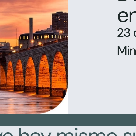
en
23 
Min