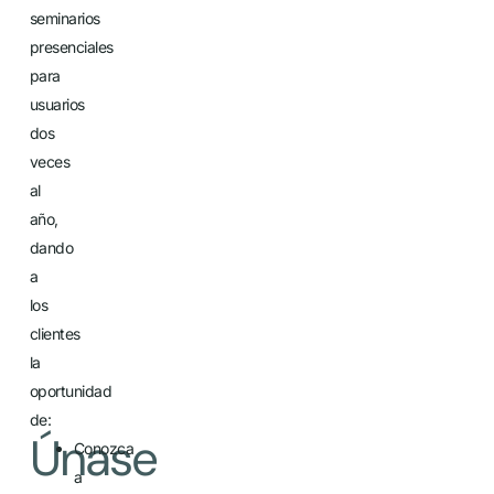
seminarios
presenciales
para
usuarios
dos
veces
al
año,
dando
a
los
clientes
la
oportunidad
de:
Únase
Conozca
a