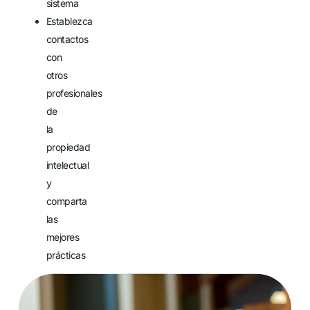
sistema
Establezca
contactos
con
otros
profesionales
de
la
propiedad
intelectual
y
comparta
las
mejores
prácticas