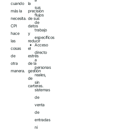
cuando
la
sus
más la
precisión
flujos
necesita.
de sus
de
CPI
datos
trabajo
hace
y
específicos
las
reducir
Acceso
cosas
el
directo
de
estrés
a
otra
de la
personas
manera.
gestión
reales,
de
sin
carteras.
sistemas
de
venta
de
entradas
ni