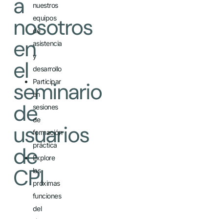
a
nuestros
nosotros
equipos
de
en
asistencia
y
el
desarrollo
Participar
seminario
en
de
sesiones
de
usuarios
formación
práctica
de
Explore
CPI
las
próximas
funciones
del