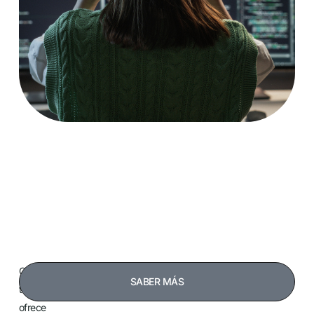
CPI
SABER MÁS
también
ofrece