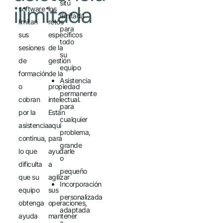
situ
ilimitada
software
los
ilimitada
limitan
retos
para
sus
específicos
todo
sesiones
de la
su
de
gestión
equipo
formación
de la
Asistencia
o
propiedad
permanente
cobran
intelectual.
para
por la
Están
cualquier
asistencia
aquí
problema,
continua,
para
grande
lo que
ayudarle
o
dificulta
a
pequeño
que su
agilizar
Incorporación
equipo
sus
personalizada
obtenga
operaciones,
adaptada
ayuda
mantener
a