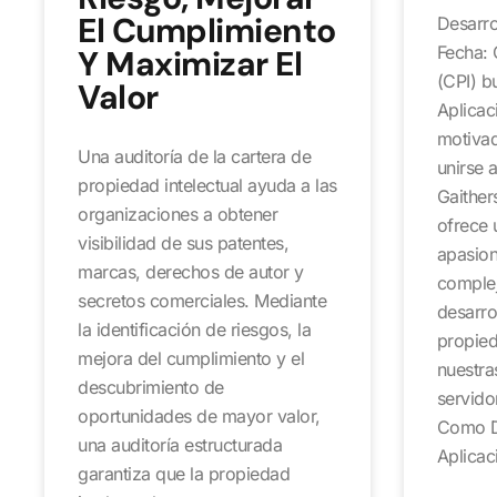
El Cumplimiento
Desarro
Fecha: 
Y Maximizar El
(CPI) b
Valor
Aplicac
motivad
Una auditoría de la cartera de
unirse 
propiedad intelectual ayuda a las
Gaither
organizaciones a obtener
ofrece 
visibilidad de sus patentes,
apasion
marcas, derechos de autor y
comple
secretos comerciales. Mediante
desarro
la identificación de riesgos, la
propied
mejora del cumplimiento y el
nuestra
descubrimiento de
servido
oportunidades de mayor valor,
Como D
una auditoría estructurada
Aplicac
garantiza que la propiedad