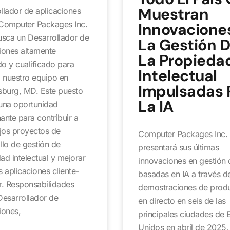
Muestran
llador de aplicaciones
Computer Packages Inc.
Innovacione
usca un Desarrollador de
La Gestión 
iones altamente
La Propieda
o y cualificado para
Intelectual
a nuestro equipo en
Impulsadas 
sburg, MD. Este puesto
La IA
una oportunidad
ante para contribuir a
jos proyectos de
Computer Packages Inc. 
llo de gestión de
presentará sus últimas
ad intelectual y mejorar
innovaciones en gestión 
s aplicaciones cliente-
basadas en IA a través d
r. Responsabilidades
demostraciones de prod
esarrollador de
en directo en seis de las
iones,
principales ciudades de 
Unidos en abril de 2025,