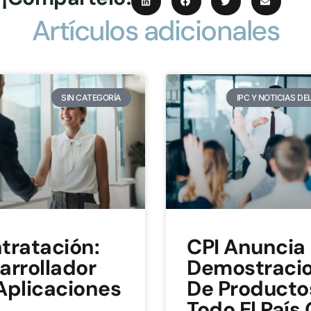
Artículos adicionales
SIN CATEGORÍA
IPC Y NOTICIAS DE
tratación:
CPI Anuncia
arrollador
Demostraci
Aplicaciones
De Producto
Todo El País