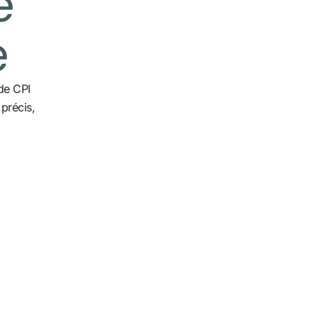
e
e
de CPI
précis,