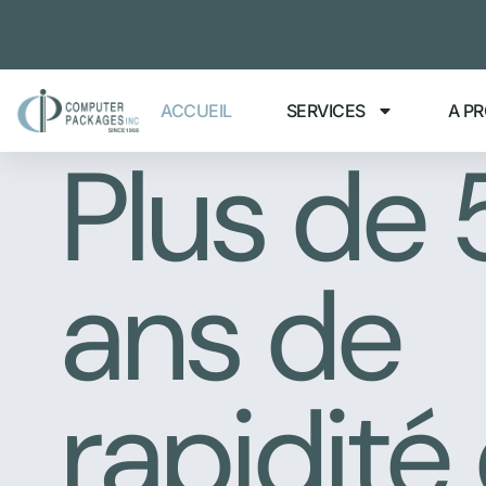
ACCUEIL
SERVICES
A P
Plus de 
ans de
rapidité 