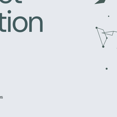
tion
es