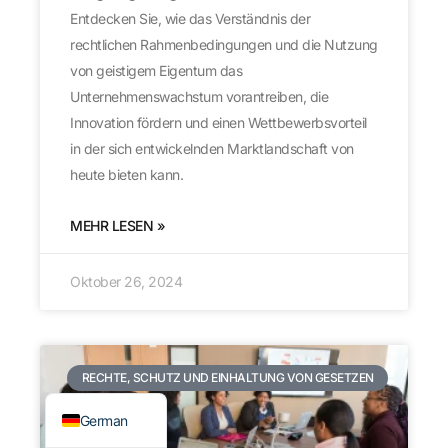
Entdecken Sie, wie das Verständnis der
rechtlichen Rahmenbedingungen und die Nutzung
von geistigem Eigentum das
Unternehmenswachstum vorantreiben, die
Innovation fördern und einen Wettbewerbsvorteil
in der sich entwickelnden Marktlandschaft von
heute bieten kann.
MEHR LESEN »
Oktober 26, 2024
Japanese
French
Spanish
RECHTE, SCHUTZ UND EINHALTUNG VON GESETZEN
English
German