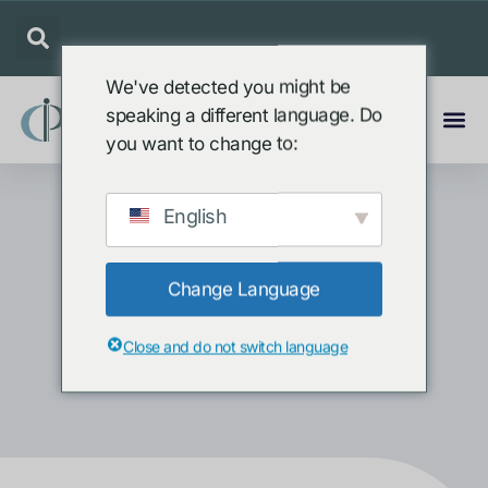
We've detected you might be
speaking a different language. Do
you want to change to:
English
Kontakt
Change Language
Close and do not switch language