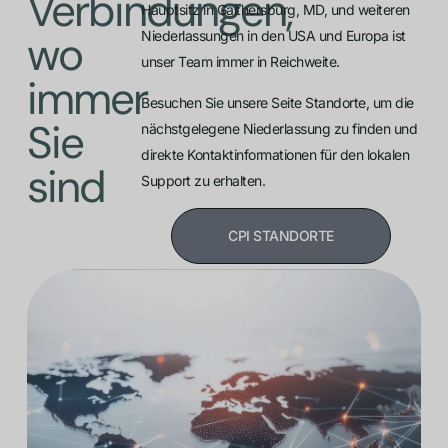
Verbindungen,
Hauptsitz in Gaithersburg, MD, und weiteren
wo
Niederlassungen in den USA und Europa ist
unser Team immer in Reichweite.
immer
Besuchen Sie unsere Seite Standorte, um die
Sie
nächstgelegene Niederlassung zu finden und
direkte Kontaktinformationen für den lokalen
sind
Support zu erhalten.
CPI STANDORTE