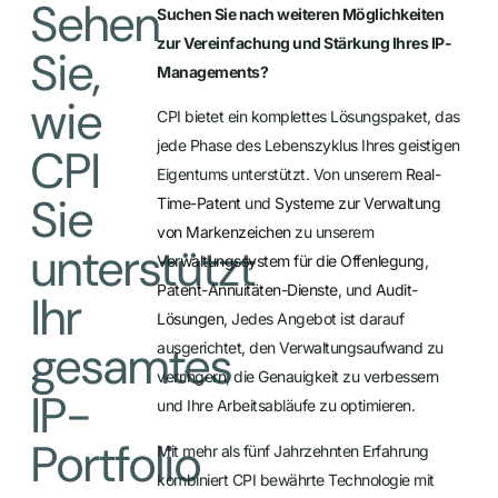
Sehen
Suchen Sie nach weiteren Möglichkeiten
zur Vereinfachung und Stärkung Ihres IP-
Sie,
Managements?
wie
CPI bietet ein komplettes Lösungspaket, das
jede Phase des Lebenszyklus Ihres geistigen
CPI
Eigentums unterstützt. Von unserem
Real-
Sie
Time-Patent
und
Systeme zur Verwaltung
von Markenzeichen
zu unserem
unterstützt
Verwaltungssystem für die Offenlegung
,
Patent-Annuitäten-Dienste
, und
Audit-
Ihr
Lösungen
, Jedes Angebot ist darauf
gesamtes
ausgerichtet, den Verwaltungsaufwand zu
verringern, die Genauigkeit zu verbessern
IP-
und Ihre Arbeitsabläufe zu optimieren.
Portfolio
Mit mehr als fünf Jahrzehnten Erfahrung
kombiniert CPI bewährte Technologie mit