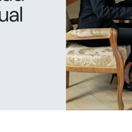
ual
.