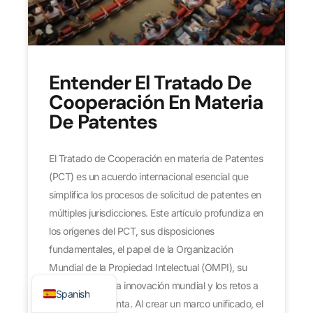
Entender El Tratado De
Cooperación En Materia
De Patentes
El Tratado de Cooperación en materia de Patentes
(PCT) es un acuerdo internacional esencial que
simplifica los procesos de solicitud de patentes en
Japanese
múltiples jurisdicciones. Este artículo profundiza en
German
los orígenes del PCT, sus disposiciones
French
fundamentales, el papel de la Organización
Mundial de la Propiedad Intelectual (OMPI), su
English
repercusión en la innovación mundial y los retos a
Spanish
los que se enfrenta. Al crear un marco unificado, el