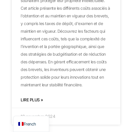
souhaitent protéger leur propriété intellectuelle.
Cet article présente les différents coûts associés à
l'obtention et au maintien en vigueur des brevets,
y compris les taxes de dépôt, d'examen et de
maintien en vigueur. Découvrez les facteurs qui
influencent ces coûts, tels que la complexité de
l'invention et la portée géographique, ainsi que
des stratégies de budgétisation et de réduction
des dépenses. En gérant efficacement les coûts
des brevets, les inventeurs peuvent obtenir une
protection solide pour leurs innovations tout en
maintenant leur stabilité financière.
Japanese
German
LIRE PLUS »
Spanish
English
19 novembre 2024
French