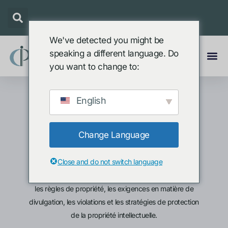
We've detected you might be
speaking a different language. Do
you want to change to:
English
Droits, protection
et conformité
Change Language
légale
Close and do not switch language
Explorer les principaux droits de propriété intellectuelle,
les règles de propriété, les exigences en matière de
divulgation, les violations et les stratégies de protection
de la propriété intellectuelle.