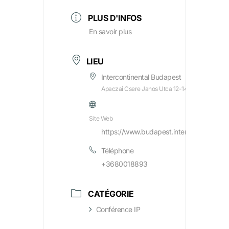
PLUS D'INFOS
En savoir plus
LIEU
Intercontinental Budapest
Apaczai Csere Janos Utca 12-14, Budapest, H-1
Site Web
https://www.budapest.intercontinental.
Téléphone
+3680018893
CATÉGORIE
Conférence IP