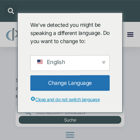
We've detected you might be
speaking a different language. Do
you want to change to:
English
IP-Konferenz
Suchen Sie nach Inhalten, die auf Ihre Interessen
Change Language
zugeschnitten sind, oder verwenden Sie das
Menü, um nach Kategorien zu suchen.
Close and do not switch language
Suche